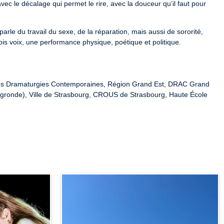
ec le décalage qui permet le rire, avec la douceur qu’il faut pour 
parle du travail du sexe, de la réparation, mais aussi de sororité, 
ois voix, une performance physique, poétique et politique.

es Dramaturgies Contemporaines, Région Grand Est, DRAC Grand 
 ça gronde), Ville de Strasbourg, CROUS de Strasbourg, Haute École 
ts découverts

s de Scènes et Territoires, de la DRAC Grand Est et par la bourse 
.

 collectif À mots découverts (Paris)
Grousson

ay
