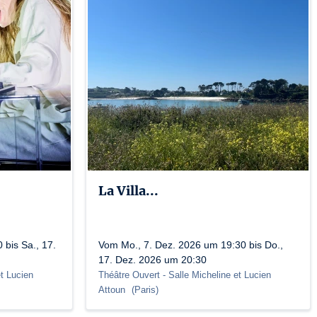
uelles
10334 Cat 3 : L-R-3-010344
La Villa...
 bis Sa., 17.
Vom Mo., 7. Dez. 2026 um 19:30 bis Do.,
17. Dez. 2026 um 20:30
et Lucien
Théâtre Ouvert
- Salle Micheline et Lucien
Attoun
(
Paris
)