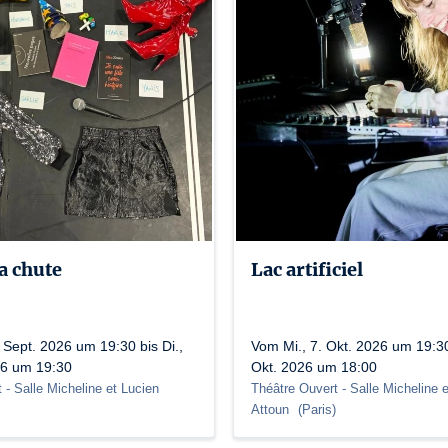
Déconseillé aux moins de 16 ans

ATTENTION : Cette pièce traite de violences sex
Lizenznummer: Cat 1 : L-R-1-010343 Cat 2 : L-R-2-0
la chute
Lac artificiel
Sept. 2026 um 19:30 bis Di.,
Vom Mi., 7. Okt. 2026 um 19:30
26 um 19:30
Okt. 2026 um 18:00
t
- Salle Micheline et Lucien
Théâtre Ouvert
- Salle Micheline 
Attoun
(
Paris
)