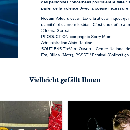
des personnes concernées pourraient le faire : av
parler de la violence. Avec la poésie nécessaire.
Requin Velours est un texte brut et onirique, qui 
d’amitié et d’amour lesbien. C’est une quête à tr
©Teona Goreci

PRODUCTION compagnie Sorry Mom

Administration Alain Rauline

SOUTIENS Théâtre Ouvert – Centre National d
Est, Bliiida (Metz), PSSST ! Festival (Collectif
des Arts du Rhin, SPL Deux-Rives, collectif À mo
Projet soutenu par le dispositif Jeunes ESTivant
Expériences de Jeunesse de la Région Grand Est
Vielleicht gefällt Ihnen
Ce texte a bénéficié d’un accompagnement par le
Texte et mise en espace Gaëlle Axelbrun

Avec Mécistée Rhea, Cécile Mourier, Amandine 
Regard extérieur Laurène Marx

Assistanat mise en scène Florence Weber

Costumes, assistanat scénographie Camille Noz
Lumière Ondine Trager

Création sonore Maïlys Trucat