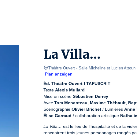
La Villa...
Théâtre Ouvert
- Salle Micheline et Lucien Attoun 
Plan anzeigen
Éd. Théâtre Ouvert I TAPUSCRIT
Texte 
Alexis Mullard
Mise en scène 
Sébastien Derrey
Avec 
Tom Menanteau
, 
Maxime Thébault
, 
Bap
Scénographie 
Olivier Brichet
 / Lumières 
Anne 
Élise Garraud
 / collaboration artistique 
Nathalie
La Villa…
 est le lieu de l’hospitalité et de la v
rencontrent trois jeunes personnages rongés par 