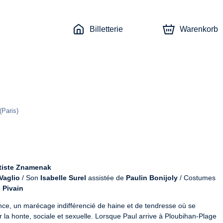
Billetterie
Warenkorb
(
Paris
)
tiste Znamenak
Vaglio
 / Son 
Isabelle Surel
 assistée de 
Paulin Bonijoly
 / Costumes 
 Pivain
iolence, un marécage indifférencié de haine et de tendresse où se 
la honte, sociale et sexuelle. Lorsque Paul arrive à Ploubihan-Plage 