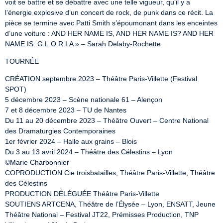
voit se battre et se débattre avec une telle vigueur, qu’il y a 
l’énergie explosive d’un concert de rock, de punk dans ce récit. La 
pièce se termine avec Patti Smith s’époumonant dans les enceintes 
d’une voiture : AND HER NAME IS, AND HER NAME IS? AND HER 
NAME IS: G.L.O.R.I.A » – Sarah Delaby-Rochette
TOURNÉE
CRÉATION septembre 2023 – Théâtre Paris-Villette (Festival 
SPOT)

5 décembre 2023 – Scène nationale 61 – Alençon

7 et 8 décembre 2023 – TU de Nantes

Du 11 au 20 décembre 2023 – Théâtre Ouvert – Centre National 
des Dramaturgies Contemporaines

1er février 2024 – Halle aux grains – Blois

Du 3 au 13 avril 2024 – Théâtre des Célestins – Lyon

©Marie Charbonnier

COPRODUCTION Cie troisbatailles, Théâtre Paris-Villette, Théâtre 
des Célestins

PRODUCTION DÉLÉGUÉE Théâtre Paris-Villette

SOUTIENS ARTCENA, Théâtre de l’Élysée – Lyon, ENSATT, Jeune 
Théâtre National – Festival JT22, Prémisses Production, TNP 