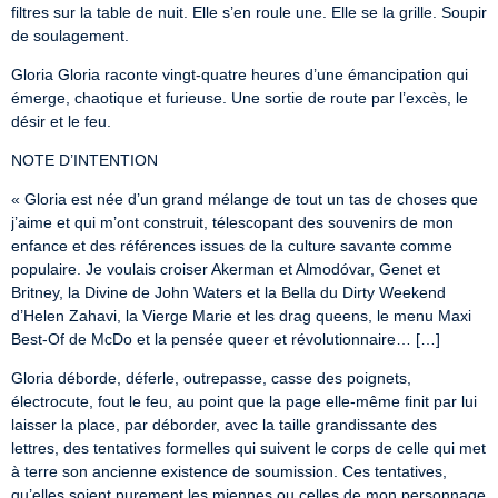
filtres sur la table de nuit. Elle s’en roule une. Elle se la grille. Soupir 
de soulagement.
Gloria Gloria raconte vingt-quatre heures d’une émancipation qui 
émerge, chaotique et furieuse. Une sortie de route par l’excès, le 
désir et le feu.
NOTE D’INTENTION
« Gloria est née d’un grand mélange de tout un tas de choses que 
j’aime et qui m’ont construit, télescopant des souvenirs de mon 
enfance et des références issues de la culture savante comme 
populaire. Je voulais croiser Akerman et Almodóvar, Genet et 
Britney, la Divine de John Waters et la Bella du Dirty Weekend 
d’Helen Zahavi, la Vierge Marie et les drag queens, le menu Maxi 
Best-Of de McDo et la pensée queer et révolutionnaire… […]
Gloria déborde, déferle, outrepasse, casse des poignets, 
électrocute, fout le feu, au point que la page elle-même finit par lui 
laisser la place, par déborder, avec la taille grandissante des 
lettres, des tentatives formelles qui suivent le corps de celle qui met 
à terre son ancienne existence de soumission. Ces tentatives, 
qu’elles soient purement les miennes ou celles de mon personnage 