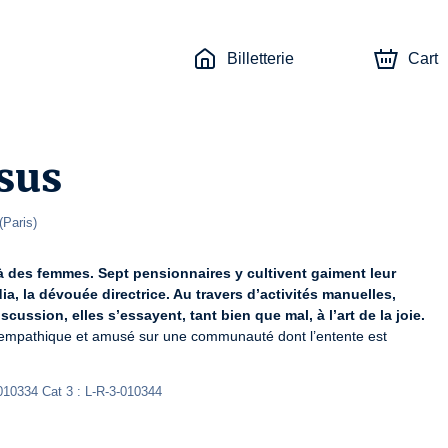
Billetterie
Cart
ssus
(
Paris
)
 des femmes. Sept pensionnaires y cultivent gaiment leur 
a, la dévouée directrice. Au travers d’activités manuelles, 
scussion, elles s’essayent, tant bien que mal, à l’art de la joie.
empathique et amusé sur une communauté dont l’entente est 
010334 Cat 3 : L-R-3-010344