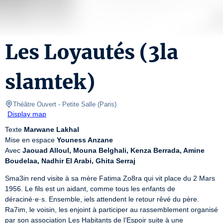
Les Loyautés (3la
slamtek)
Théâtre Ouvert
- Petite Salle 
(
Paris
)
Display map
Texte 
Marwane Lakhal
Mise en espace 
Youness Anzane
Avec 
Jaouad Alloul, Mouna Belghali, Kenza Berrada, Amine 
Boudelaa, Nadhir El Arabi, Ghita Serraj
Sma3in rend visite à sa mère Fatima Zo8ra qui vit place du 2 Mars 
1956. Le fils est un aidant, comme tous les enfants de 
déraciné·e·s. Ensemble, iels attendent le retour rêvé du père. 
Ra7im, le voisin, les enjoint à participer au rassemblement organisé 
par son association Les Habitants de l’Espoir suite à une 