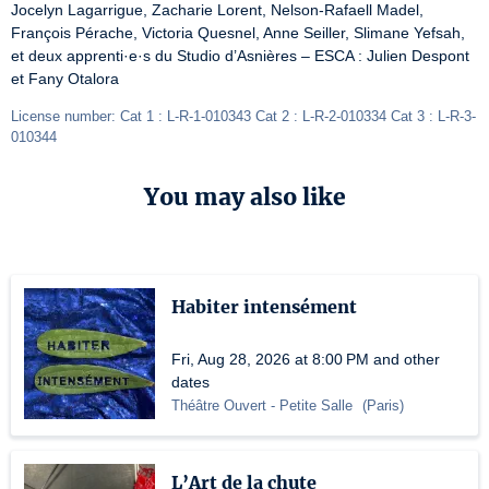
Jocelyn Lagarrigue, Zacharie Lorent, Nelson-Rafaell Madel, 
François Pérache, Victoria Quesnel, Anne Seiller, Slimane Yefsah, 
et deux apprenti·e·s du Studio d’Asnières – ESCA : Julien Despont 
et Fany Otalora
License number: Cat 1 : L-R-1-010343 Cat 2 : L-R-2-010334 Cat 3 : L-R-3-
010344
You may also like
Habiter intensément
Fri, Aug 28, 2026 at 8:00 PM and other
dates
Théâtre Ouvert
- Petite Salle
(
Paris
)
L’Art de la chute